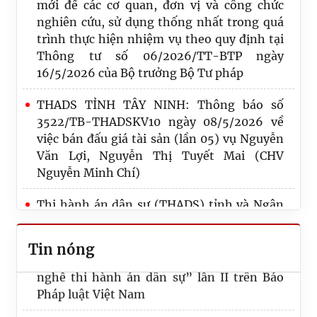
mới để các cơ quan, đơn vị và công chức
nghiên cứu, sử dụng thống nhất trong quá
trình thực hiện nhiệm vụ theo quy định tại
Thông tư số 06/2026/TT-BTP ngày
16/5/2026 của Bộ trưởng Bộ Tư pháp
THADS TỈNH TÂY NINH: Thông báo số
3522/TB-THADSKV10 ngày 08/5/2026 về
việc bán đấu giá tài sản (lần 05) vụ Nguyễn
Thi hành án dân sự (THADS) tỉnh Tây Ninh
Văn Lợi, Nguyễn Thị Tuyết Mai (CHV
tổ chức lễ kỷ niệm 80 năm ngày truyền
Nguyễn Minh Chí)
thống thi hành án dân sự (19/7/1946 –
19/7/2026)
Thi hành án dân sự (THADS) tỉnh và Ngân
hàng Thương mại cổ phần Quốc tế Việt
Thi hành án dân sự tỉnh Tây Ninh tham gia
Nam (VIB) tổ chức buổi làm việc về công tác
và đạt giải khuyến khích cuộc thi “Chuyện
Tin nóng
phối hợp, tổ chức thi hành án
nghề thi hành án dân sự” lần II trên Báo
Pháp luật Việt Nam
THADS tỉnh Tây Ninh tổ chức Lễ công bố và
trao Quyết định tuyển dụng cho các công
Tập huấn Nền tảng số tại Thi hành án dân