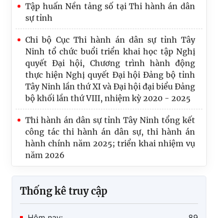
chức trúng tuyển kỳ thi tuyển công chức
sự tỉnh
theo phương thức thi tuyển
Chi bộ Cục Thi hành án dân sự tỉnh Tây
Nghề “Thi hành án dân sự” – Khi pháp luật
Ninh tổ chức buổi triển khai học tập Nghị
đi vào đời sống
quyết Đại hội, Chương trình hành động
thực hiện Nghị quyết Đại hội Đảng bộ tỉnh
Tây Ninh lần thứ XI và Đại hội đại biểu Đảng
bộ khối lần thứ VIII, nhiệm kỳ 2020 - 2025
Thi hành án dân sự tỉnh Tây Ninh tổng kết
công tác thi hành án dân sự, thi hành án
hành chính năm 2025; triển khai nhiệm vụ
năm 2026
Thống kê truy cập
Hôm nay:
89