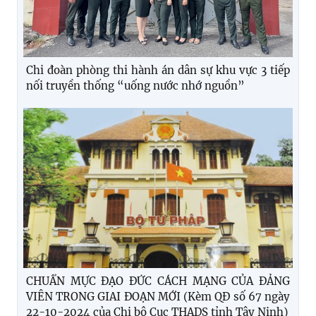
Chi đoàn phòng thi hành án dân sự khu vực 3 tiếp
nối truyền thống “uống nước nhớ nguồn”
CHUẨN MỰC ĐẠO ĐỨC CÁCH MẠNG CỦA ĐẢNG
VIÊN TRONG GIAI ĐOẠN MỚI (Kèm QĐ số 67 ngày
22-10-2024 của Chi bộ Cục THADS tỉnh Tây Ninh)