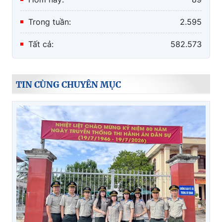
Trong tuần:
2.595
Tất cả:
582.573
TIN CÙNG CHUYÊN MỤC