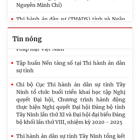
19/7/2026)
Nguyễn Minh Chí)
Thi hành án dân sự tỉnh Tây Ninh tham gia
Thi hành án dân sự (THADS) tỉnh và Ngân
và đạt giải khuyến khích cuộc thi “Chuyện
hàng Thương mại cổ phần Quốc tế Việt
nghề thi hành án dân sự” lần II trên Báo
Nam (VIB) tổ chức buổi làm việc về công tác
Tin nóng
Pháp luật Việt Nam
phối hợp, tổ chức thi hành án
Tập huấn Nền tảng số tại Thi hành án dân
THADS tỉnh Tây Ninh tổ chức Lễ công bố và
sự tỉnh
trao Quyết định tuyển dụng cho các công
chức trúng tuyển kỳ thi tuyển công chức
Chi bộ Cục Thi hành án dân sự tỉnh Tây
theo phương thức thi tuyển
Ninh tổ chức buổi triển khai học tập Nghị
quyết Đại hội, Chương trình hành động
Nghề “Thi hành án dân sự” – Khi pháp luật
thực hiện Nghị quyết Đại hội Đảng bộ tỉnh
đi vào đời sống
Tây Ninh lần thứ XI và Đại hội đại biểu Đảng
bộ khối lần thứ VIII, nhiệm kỳ 2020 - 2025
Thi hành án dân sự tỉnh Tây Ninh tổng kết
công tác thi hành án dân sự, thi hành án