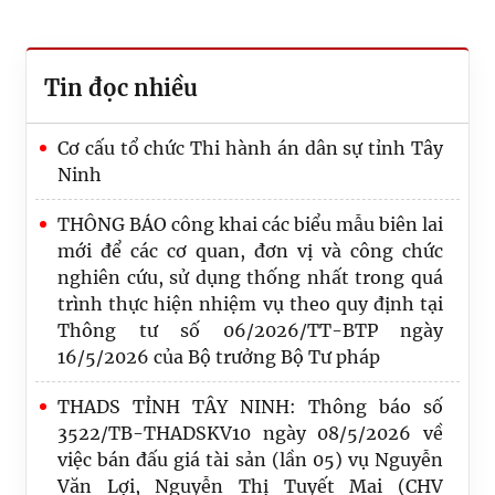
Tin đọc nhiều
Cơ cấu tổ chức Thi hành án dân sự tỉnh Tây
Ninh
THÔNG BÁO công khai các biểu mẫu biên lai
mới để các cơ quan, đơn vị và công chức
nghiên cứu, sử dụng thống nhất trong quá
trình thực hiện nhiệm vụ theo quy định tại
Thông tư số 06/2026/TT-BTP ngày
16/5/2026 của Bộ trưởng Bộ Tư pháp
THADS TỈNH TÂY NINH: Thông báo số
Thi hành án dân sự (THADS) tỉnh Tây Ninh
3522/TB-THADSKV10 ngày 08/5/2026 về
tổ chức lễ kỷ niệm 80 năm ngày truyền
việc bán đấu giá tài sản (lần 05) vụ Nguyễn
thống thi hành án dân sự (19/7/1946 –
Văn Lợi, Nguyễn Thị Tuyết Mai (CHV