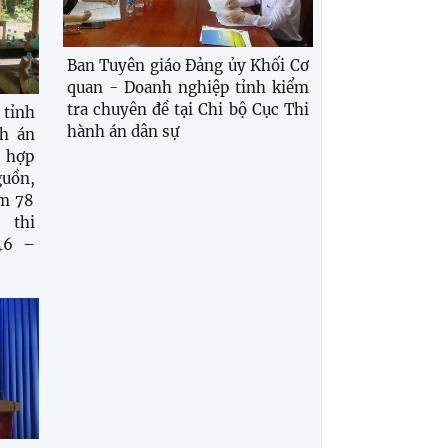
Ban Tuyên giáo Đảng ủy Khối Cơ
quan - Doanh nghiệp tỉnh kiểm
tra chuyên đề tại Chi bộ Cục Thi
tỉnh
hành án dân sự
h án
i hợp
uồn,
ệm 78
 thi
46 –