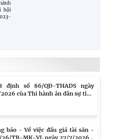
hành
i hội
023-
ết định số 86/QĐ-THADS ngày
/2026 của Thi hành án dân sự tỉnh
 Long - Về việc công bố công khai
chi phí thi hành án, chi ngân sách
I năm 2026 của Thi hành án dân sự
 Vĩnh Long
g báo - Về việc đấu giá tài sản -
/26/TB-MK-VL ngày 27/7/2026 -