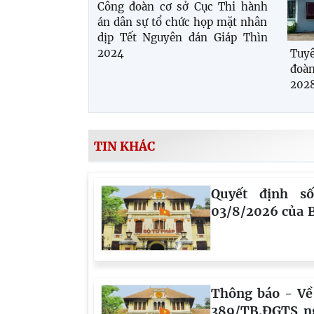
Công đoàn cơ sở Cục Thi hành
án dân sự tổ chức họp mặt nhân
dịp Tết Nguyên đán Giáp Thìn
2024
Tuyê
đoàn
202
TIN KHÁC
Quyết định s
03/8/2026 của B
hành Quy tắc 
viên, Thẩm tra v
án
Thông báo - Về 
389/TB.ĐGTS n