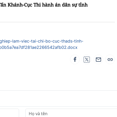
Thi hành án dân sự tỉnh
iep-lam-viec-tai-chi-bo-cuc-thads-tinh-
b0b5a7ea7df281ae2266542afb02.docx