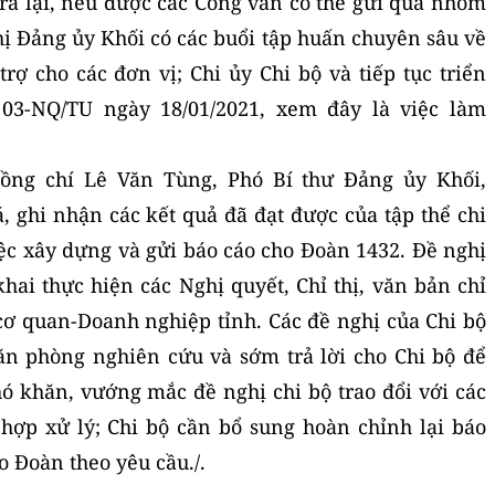
a lại, nếu được các Công văn có thể gửi qua nhóm
hị Đảng ủy Khối có các buổi tập huấn chuyên sâu về
rợ cho các đơn vị; Chi ủy Chi bộ và tiếp tục triển
 03-NQ/TU ngày 18/01/2021, xem đây là việc làm
 đồng chí Lê Văn Tùng, Phó Bí thư Đảng ủy Khối,
 ghi nhận các kết quả đã đạt được của tập thể chi
ệc xây dựng và gửi báo cáo cho Đoàn 1432. Đề nghị
khai thực hiện các Nghị quyết, Chỉ thị, văn bản chỉ
cơ quan-Doanh nghiệp tỉnh. Các đề nghị của Chi bộ
ăn phòng nghiên cứu và sớm trả lời cho Chi bộ để
ó khăn, vướng mắc đề nghị chi bộ trao đổi với các
hợp xử lý; Chi bộ cần bổ sung hoàn chỉnh lại báo
o Đoàn theo yêu cầu./.