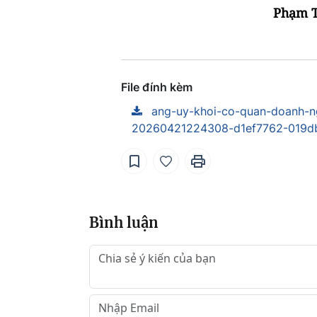
Phạm Tấn Khánh-Cục 
File đính kèm
ang-uy-khoi-co-quan-doanh-ngh
20260421224308-d1ef7762-019d
Bình luận