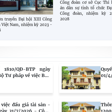
Công đoàn cơ sở Cục Thi 
án dân sự tỉnh tổ chức Đạ
Công đoàn, nhiệm kỳ 2
2028
n truyền Đại hội XIII Công
 Việt Nam, nhiệm kỳ 2023 -
8
ố 1810/QĐ-BTP ngày
Quy
ộ Tư pháp về việc Ban
01/4
ứng xử của Chấp hành
Vĩnh
iên và Thư ký thi hành
thu 
quý 
tỉnh
việc đấu giá tài sản -
Thôn
gày 31/7/2026 - Công
1200