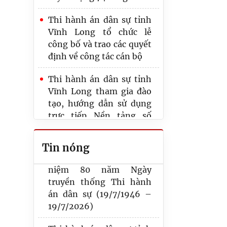
Thi hành án dân sự tỉnh
Vĩnh Long tổ chức lễ
Thi hành án dân sự tỉnh
công bố và trao các quyết
Vĩnh Long tổ chức hoạt
định về công tác cán bộ
động về nguồn hướng tới
kỷ niệm 80 năm Ngày
Thi hành án dân sự tỉnh
Truyền thống Thi hành
Vĩnh Long tham gia đào
án dân sự
tạo, hướng dẫn sử dụng
trực tiếp Nền tảng số
Thi hành án dân sự tỉnh
trong lĩnh vực Thi hành
Vĩnh Long tổ chức Lễ kỷ
án dân sự
Tin nóng
niệm 80 năm Ngày
truyền thống Thi hành
Đồng chí Phan Huy Hiếu
án dân sự (19/7/1946 –
- Phó Cục trưởng Cục
19/7/2026)
Quản lý thi hành án dân
sự làm việc với Thi hành
Thi hành án dân sự tỉnh
án dân sự tỉnh Vĩnh Long
Vĩnh Long tham gia Vòng
và Phòng thi hành án