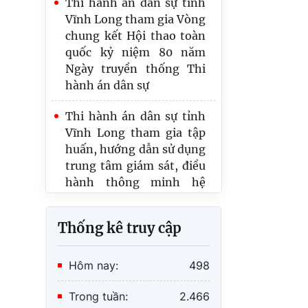
chung kết Hội thao toàn
dân sự khu vực 10.
quốc kỷ niệm 80 năm
Ngày truyền thống Thi
Thi hành án dân sự tỉnh
hành án dân sự
Vĩnh Long và Thi hành
án dân sự thành phố Cần
Thi hành án dân sự tỉnh
Thơ tổ chức giao lưu thể
Vĩnh Long tham gia tập
dục thể thao hướng tới
huấn, hướng dẫn sử dụng
kỷ niệm 80 năm ngày
trung tâm giám sát, điều
truyền thống Thi hành
hành thông minh hệ
án dân sự
thống Thi hành án dân
sự
Thi hành án dân sự tỉnh
Thống kê truy cập
Vĩnh Long tham dự lễ
khai trương Nền tảng số
Hôm nay:
498
về Thi hành án dân sự
Trong tuần:
2.466