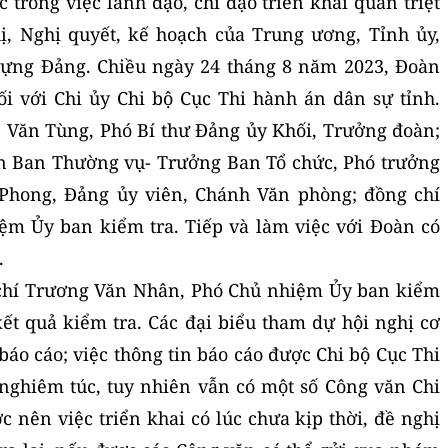
 trong việc lãnh đạo, chỉ đạo triển khai quán triệt
hị, Nghị quyết, kế hoạch của Trung ương, Tỉnh ủy,
dựng Đảng. Chiều ngày 24 tháng 8 năm 2023, Đoàn
ối với Chi ủy Chi bộ Cục Thi hành án dân sự tỉnh.
 Văn Tùng, Phó Bí thư Đảng ủy Khối, Trưởng đoàn;
ên Ban Thường vụ- Trưởng Ban Tổ chức, Phó trưởng
Phong, Đảng ủy viên, Chánh Văn phòng; đồng chí
m Ủy ban kiểm tra. Tiếp và làm việc với Đoàn có
.
 chí Trương Văn Nhân, Phó Chủ nhiệm Ủy ban kiểm
kết quả kiểm tra. Các đại biểu tham dự hội nghị cơ
báo cáo; việc thông tin báo cáo được Chi bộ Cục Thi
nghiêm túc, tuy nhiên vẫn có một số Công văn Chi
nên việc triển khai có lúc chưa kịp thời, đề nghị