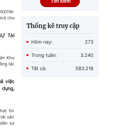
Tìm kiếm
THÔNG BÁO Về việc lựa
chọn tổ chức thẩm định
5/KDTM-
trả cho
giá tài sản thi hành án
Thống kê truy cập
dân sự 2122/TB-THADS
của Thi hành án dân sự
Ự TẠI
thành phố Đà Nẵng
Hôm nay:
273
Trong tuần:
3.240
dân Khu
công tác
Tất cả:
583.218
ả việc
n dụng,
hức tín
tài sản
 dân sự