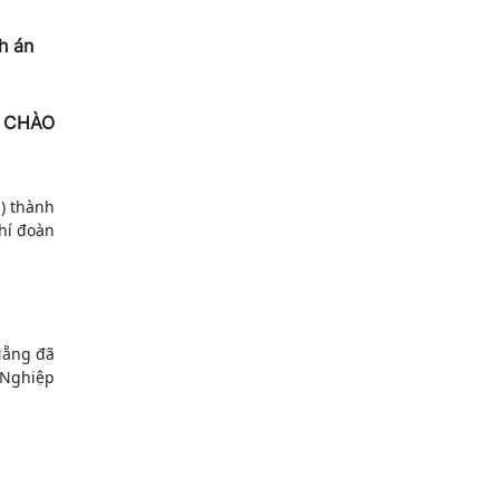
h án
G CHÀO
) thành
hí đoàn
Nẵng đã
 Nghiệp