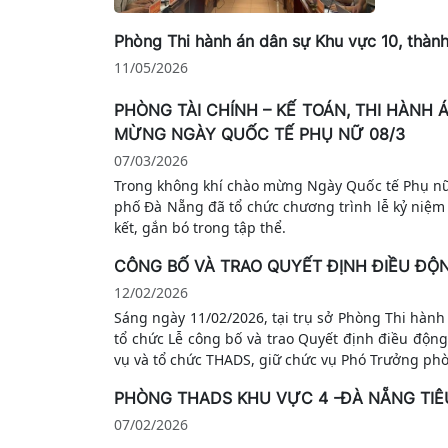
Phòng Thi hành án dân sự Khu vực 10, thàn
11/05/2026
PHÒNG TÀI CHÍNH – KẾ TOÁN, THI HÀN
MỪNG NGÀY QUỐC TẾ PHỤ NỮ 08/3
07/03/2026
Trong không khí chào mừng Ngày Quốc tế Phụ nữ 
phố Đà Nẵng đã tổ chức chương trình lễ kỷ niệ
kết, gắn bó trong tập thể.
CÔNG BỐ VÀ TRAO QUYẾT ĐỊNH ĐIỀU ĐỘ
12/02/2026
Sáng ngày 11/02/2026, tại trụ sở Phòng Thi hàn
tổ chức Lễ công bố và trao Quyết định điều độ
vụ và tổ chức THADS, giữ chức vụ Phó Trưởng p
PHÒNG THADS KHU VỰC 4 -ĐÀ NẴNG TI
07/02/2026