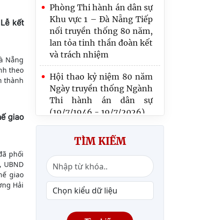
Phòng Thi hành án dân sự
Khu vực 1 – Đà Nẵng Tiếp
 Lễ kết
nối truyền thống 80 năm,
lan tỏa tinh thần đoàn kết
và trách nhiệm
Đà Nẵng
nh theo
Hội thao kỷ niệm 80 năm
n thành
Ngày truyền thống Ngành
Thi hành án dân sự
(19/7/1946 - 19/7/2026)
hế giao
PHÒNG THI HÀNH ÁN
TÌM KIẾM
DÂN SỰ KHU VỰC 3 THI
đã phối
ĐUA LẬP THÀNH TÍCH
g, UBND
HƯỚNG TỚI KỶ NIỆM 80
hế giao
NĂM NGÀY TRUYỀN
ờng Hải
THỐNG THI HÀNH ÁN
DÂN SỰ