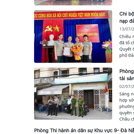
Chi bộ
nạp đ
13/07/
Chiều 
đã tổ 
Quyết 
phố Đà
Phòng 
tài sả
02/07/
Sáng n
hợp vớ
phường
quyền s
Châu c
Phòng Thi hành án dân sự Khu vực 9- Đà Nẵ