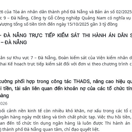
26 của Tòa án nhân dân thành phố Đà Nẵng và Bản án số 02/202
c 9 – Đà Nẵng, Công ty Gỗ Công nghiệp Quảng Nam có nghĩa vụ 
ợng tổng số tiền tính đến ngày 15/10/2025 gần 3 tỷ đồng
- ĐÀ NẴNG TRỰC TIẾP KIỂM SÁT THI HÀNH ÁN DÂN S
 – ĐÀ NẴNG
 dân sự Khu vực 7 – Đà Nẵng, Đoàn kiểm sát của Viện kiểm nhân 
hai Kế hoạch trực tiếp kiểm sát đối với đơn vị theo chương trình 
cường phối hợp trong công tác THADS, nâng cao hiệu qu
i tiền, tài sản liên quan đến khoản nợ của các tổ chức tí
hàng
2026
bối cảnh nền kinh tế còn nhiều khó khăn, nợ xấu trong các tổ c
gân hàng ngày một tăng và tính chất phức tạp. Việc thu hồi tiền, 
uan đến tổ chức tín dụng ngân hàng là luôn được Thi hành án
) thành phố Đà Nẵng quan tâm, chỉ đạo quyết liệt.