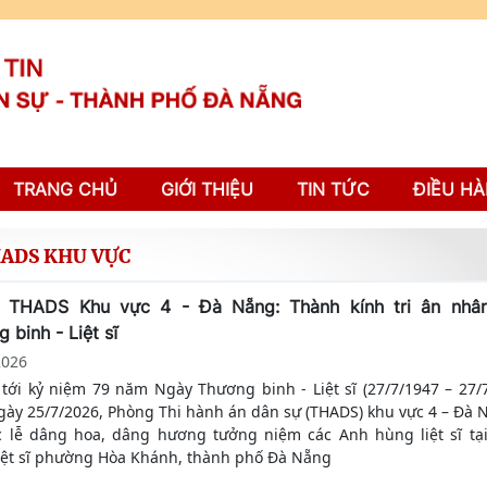
TRANG CHỦ
GIỚI THIỆU
TIN TỨC
ĐIỀU HÀ
HADS KHU VỰC
 THADS Khu vực 4 - Đà Nẵng: Thành kính tri ân nhâ
 binh - Liệt sĩ
2026
tới kỷ niệm 79 năm Ngày Thương binh - Liệt sĩ (27/7/1947 – 27/7
gày 25/7/2026, Phòng Thi hành án dân sự (THADS) khu vực 4 – Đà 
c lễ dâng hoa, dâng hương tưởng niệm các Anh hùng liệt sĩ tạ
liệt sĩ phường Hòa Khánh, thành phố Đà Nẵng