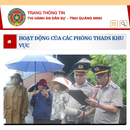
HOẠT ĐỘNG CỦA CÁC PHÒNG THADS KHU
VỰC