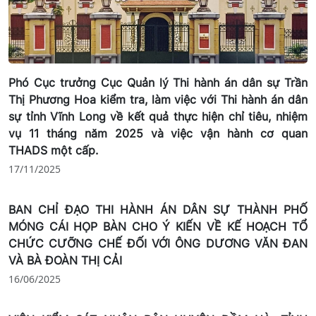
Phó Cục trưởng Cục Quản lý Thi hành án dân sự Trần
Thị Phương Hoa kiểm tra, làm việc với Thi hành án dân
sự tỉnh Vĩnh Long về kết quả thực hiện chỉ tiêu, nhiệm
vụ 11 tháng năm 2025 và việc vận hành cơ quan
THADS một cấp.
17/11/2025
BAN CHỈ ĐẠO THI HÀNH ÁN DÂN SỰ THÀNH PHỐ
MÓNG CÁI HỌP BÀN CHO Ý KIẾN VỀ KẾ HOẠCH TỔ
CHỨC CƯỠNG CHẾ ĐỐI VỚI ÔNG DƯƠNG VĂN ĐAN
VÀ BÀ ĐOÀN THỊ CẢI
16/06/2025